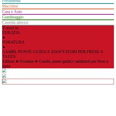
Ferramenta
Macchine
Casa e Auto
Giardinaggio
Cassetta attrezzi
Ti trovi in:
EDILIZIA
➤
FORATURA
➤
GAMBI, PUNTE GUIDA E ADATTATORI PER FRESE A
TAZZA
Edilizia
➤
Foratura
➤
Gambi, punte guida e adattatori per frese a
tazza