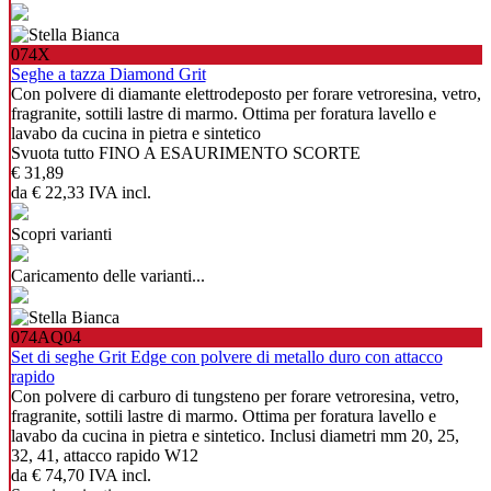
074X
Seghe a tazza Diamond Grit
Con polvere di diamante elettrodeposto per forare vetroresina, vetro,
fragranite, sottili lastre di marmo. Ottima per foratura lavello e
lavabo da cucina in pietra e sintetico
Svuota tutto FINO A ESAURIMENTO SCORTE
€ 31,89
da
€ 22,33
IVA incl.
Scopri varianti
Caricamento delle varianti...
074AQ04
Set di seghe Grit Edge con polvere di metallo duro con attacco
rapido
Con polvere di carburo di tungsteno per forare vetroresina, vetro,
fragranite, sottili lastre di marmo. Ottima per foratura lavello e
lavabo da cucina in pietra e sintetico. Inclusi diametri mm 20, 25,
32, 41, attacco rapido W12
da
€ 74,70
IVA incl.