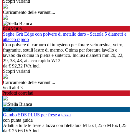
Scopri varianti
Caricamento delle varianti...
074AQ05
Seghe Grit Edge con polvere di metallo duro - Scatola 5 diametri e
attacco rapido
Con polvere di carburo di tungsteno per forare vetroresina, vetro,
fragranite, sottili lastre di marmo. Ottima per foratura lavello e
lavabo da cucina in pietra e sintetico. Inclusi diametri mm 20, 22,
29, 38, 48, attacco rapido W12
da
€ 92,32
IVA incl.
Scopri varianti
Caricamento delle varianti...
Vedi altri 3
Prodotti correlati
034ST
Gambo SDS PLUS per frese a tazza
con punta guida
Adatti a tutte le frese a tazza con filettatura M12x1,25 o M16x1,25
da
€ 25,66
IVA incl.