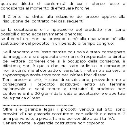
qualsiasi difetto di conformità di cui il cliente fosse a
conoscenza al momento di effettuare l'ordine.
Il Cliente ha diritto alla riduzione del prezzo oppure alla
risoluzione del contratto nei casi seguenti:
se la sostituzione o la riparazione del prodotto non sono
possibili o sono eccessivamente onerose;
se il venditore non ha provveduto né alla riparazione né alla
sostituzione del prodotto in un periodo di tempo congruo;
Se il prodotto acquistato tramite YouTools è stato consegnato
danneggiato e si è appurato che non c'è responsabilità diretta
del vettore (corriere) che si è occupato della consegna, è
difettoso, non è quello che era stato ordinato, o comunque
non è conforme al contratto di vendita, ti invitiamo a scriverci a
supporto@youtools-store.com
per iniziare l'iter di reso.
Tieni presente che, in caso di sostituzione, provvederemo a
consegnarti il prodotto sostitutivo entro un termine
ragionevole e sarai tenuto a restituirci il prodotto non
conforme entro 30 giorni dalla data di accettazione e apertura
della pratica di reso.
Garanzie commerciali fornite dai costruttori dei prodotti (prodotto guasto o difetto di produzione)
Oltre alle garanzie legali i prodotti venduti sul Sito sono
provvisti di una garanzia costruttore, con validità e durata di 2
anni per vendite a privati, 1 anno per vendite a partita IVA.
Generalmente, le garanzie costruttore non coprono: