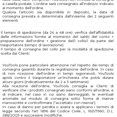
a casella postale. L'ordine sarà consegnato all'indirizzo indicato
al momento dell'ordine.
Qualora l'articolo sia disponibile in deposito, la data di
consegna prevista è determinata dall'insieme dei 2 seguenti
elementi
Il tempo di spedizione (da 24 a 48 ore): verifica dell'affidabilità
delle informazioni fornite al momento del saldo del conto +
preparazione dell'ordine + gestione del/i collo/i da parte del
trasportatore (tempo di lavorazione)
Il tempo di consegna del collo per la modalità di spedizione
scelta dai Clienti.
YouTools pone particolare attenzione nel rispetto dei tempi di
consegna garantiti durante la registrazione dell'ordine. In caso
di non ricezione dell'ordine in tempi ragionevoli, YouTools
aprirà contro il trasportatore un'inchiesta che potrà durare
alcuni giorni (indicativamente da 2 a 3 settimane).
Alla ricezione dell'ordine, YouTools consiglia ai Clienti di
verificare che i prodotti consegnati siano conformi all'ordine, e
di indicare, nel caso in cui siano danneggiati, le eventuali
anomalie sul modulo di consegna sotto forma di riserve
manoscritte e controfirmate ("accettato con riserva").
In caso di danno per perdita o avaria si applicano i termini di
legge secondo l'art. 1696 del Codice Civile, L. 1621/1960, D.L.
286/2005 e successive modifiche.