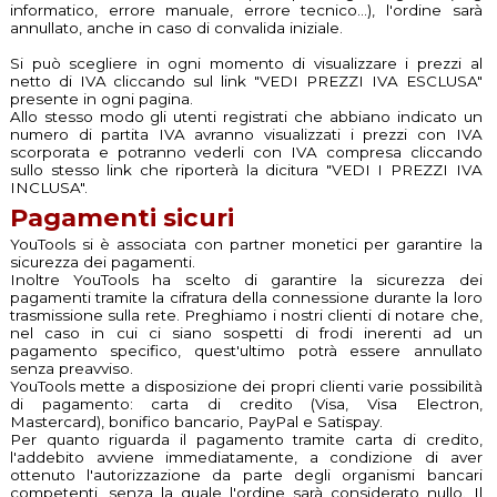
informatico, errore manuale, errore tecnico...), l'ordine sarà
annullato, anche in caso di convalida iniziale.
Si può scegliere in ogni momento di visualizzare i prezzi al
netto di IVA cliccando sul link "VEDI PREZZI IVA ESCLUSA"
presente in ogni pagina.
Allo stesso modo gli utenti registrati che abbiano indicato un
numero di partita IVA avranno visualizzati i prezzi con IVA
scorporata e potranno vederli con IVA compresa cliccando
sullo stesso link che riporterà la dicitura "VEDI I PREZZI IVA
INCLUSA".
Pagamenti sicuri
YouTools si è associata con partner monetici per garantire la
sicurezza dei pagamenti.
Inoltre YouTools ha scelto di garantire la sicurezza dei
pagamenti tramite la cifratura della connessione durante la loro
trasmissione sulla rete. Preghiamo i nostri clienti di notare che,
nel caso in cui ci siano sospetti di frodi inerenti ad un
pagamento specifico, quest'ultimo potrà essere annullato
senza preavviso.
YouTools mette a disposizione dei propri clienti varie possibilità
di pagamento: carta di credito (Visa, Visa Electron,
Mastercard), bonifico bancario, PayPal e Satispay.
Per quanto riguarda il pagamento tramite carta di credito,
l'addebito avviene immediatamente, a condizione di aver
ottenuto l'autorizzazione da parte degli organismi bancari
competenti, senza la quale l'ordine sarà considerato nullo. Il