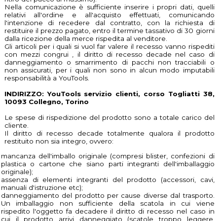
Nella comunicazione è sufficiente inserire i propri dati, quelli
relativi all'ordine e all'acquisto effettuati, comunicando
l'intenzione di recedere dal contratto, con la richiesta di
restituire il prezzo pagato, entro il termine tassativo di 30 giorni
dalla ricezione della merce rispedita al venditore.
Gli articoli per i quali si vuol far valere il recesso vanno rispediti
con mezzi congrui , il diritto di recesso decade nel caso di
danneggiamento o smarrimento di pacchi non tracciabili o
non assicurati, per i quali non sono in alcun modo imputabili
responsabilità a YouTools.
INDIRIZZO: YouTools servizio clienti, corso Togliatti 38,
10093 Collegno, Torino
Le spese di rispedizione del prodotto sono a totale carico del
cliente.
Il diritto di recesso decade totalmente qualora il prodotto
restituito non sia integro, ovvero:
mancanza dell'imballo originale (compresi blister, confezioni di
plastica o cartone che siano parti integranti dell'imballaggio
originale);
assenza di elementi integranti del prodotto (accessori, cavi,
manuali d'istruzione etc);
danneggiamento del prodotto per cause diverse dal trasporto.
Un imballaggio non sufficiente della scatola in cui viene
rispedito l'oggetto fa decadere il diritto di recesso nel caso in
cui il prodotto arrivi danneggiato (scatole troppo leggere,