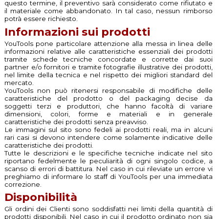
questo termine, il preventivo sarà considerato come rifiutato e
il materiale come abbandonato. In tal caso, nessun rimborso
potrà essere richiesto.
Informazioni sui prodotti
YouTools pone particolare attenzione alla messa in linea delle
informazioni relative alle caratteristiche essenziali dei prodotti
tramite schede tecniche concordate e corrette dai suoi
partner e/o fornitori e tramite fotografie illustrative dei prodotti,
nel limite della tecnica e nel rispetto dei migliori standard del
mercato.
YouTools non può ritenersi responsabile di modifiche delle
caratteristiche del prodotto o del packaging decise da
soggetti terzi e produttori, che hanno facoltà di variare
dimensioni, colori, forme e materiali e in generale
caratteristiche dei prodotti senza preavviso.
Le immagini sul sito sono fedeli ai prodotti reali, ma in alcuni
rari casi si devono intendere come solamente indicative delle
caratteristiche dei prodotti.
Tutte le descrizioni e le specifiche tecniche indicate nel sito
riportano fedelmente le peculiarità di ogni singolo codice, a
scanso di errori di battitura. Nel caso in cui rileviate un errore vi
preghiamo di informare lo staff di YouTools per una immediata
correzione.
Disponibilità
Gli ordini dei Clienti sono soddisfatti nei limiti della quantità di
prodotti disponibili. Nel caso in cui il prodotto ordinato non sia