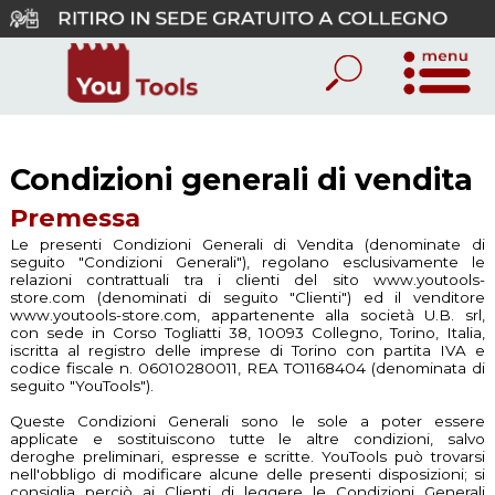
Condizioni generali di vendita
1
Premessa
Le presenti Condizioni Generali di Vendita (denominate di
seguito "Condizioni Generali"), regolano esclusivamente le
relazioni contrattuali tra i clienti del sito www.youtools-
store.com (denominati di seguito "Clienti") ed il venditore
www.youtools-store.com, appartenente alla società U.B. srl,
con sede in Corso Togliatti 38, 10093 Collegno, Torino, Italia,
iscritta al registro delle imprese di Torino con partita IVA e
codice fiscale n. 06010280011, REA TO1168404 (denominata di
seguito "YouTools").
Queste Condizioni Generali sono le sole a poter essere
applicate e sostituiscono tutte le altre condizioni, salvo
deroghe preliminari, espresse e scritte. YouTools può trovarsi
nell'obbligo di modificare alcune delle presenti disposizioni; si
consiglia perciò ai Clienti di leggere le Condizioni Generali