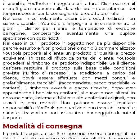
disponibile, YouTools si impegna a contattare i Clienti via e-mail
entro 5 giorni a partire dalla data dell'ordine per informarli dei
tempi necessari per la consegna del prodotto ordinato.
Nel caso in cui solamente alcuni dei prodotti ordinati non
siano disponibili, YouTools si impegna a informare entro 5
giorni il cliente per riferire le tempistiche di evasione
dell'ordine, concertando eventualmente una duplice
spedizione con costi ridotti.
Nel caso in cui il prodotto in oggetto non sia più disponibile
perché esaurito e fuori produzione o non più commercializzato
YouTools proporrà al cliente un prodotto di qualità e prezzo
equivalenti. In caso di rifiuto da parte del cliente, YouTools
procederà al rimborso del prodotto indisponibile. Se il cliente
desidera restituire il prodotto sulla base delle condizioni
previste ("Diritto di recesso"), la spedizione, a carico del
cliente, dovrà essere effettuata con mezzi congrui e
preferibilmente tracciabili (raccomandata, pacco tracciabile o
corriere), il rimborso avverrà a pacco ricevuto, dopo aver
appurato che i beni siano conformi al nuovo e non alterati in
nessuna parte, insieme ai blister e alle confezioni originali, non
usurati e non rovinati. Non potranno essere imputate
responsabilità a YouTools per spedizioni non tracciabili smarrite
durante il trasporto o non assicurate e danneggiate durante il
trasporto.
Modalità di consegna
I prodotti acquistati sul Sito possono essere consegnati in
tutta Italia, isole comprese. YouTools non effettua la consegna