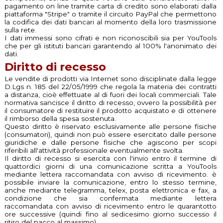
pagamento on line tramite carta di credito sono elaborati dalla
piattaforma "Stripe" o tramite il circuito PayPal che permettono
la codifica dei dati bancari al momento della loro trasmissione
sulla rete.
I dati immessi sono cifrati e non riconoscibili sia per YouTools
che per gli istituti bancari garantendo al 100% l'anonimato dei
dati.
Diritto di recesso
Le vendite di prodotti via Internet sono disciplinate dalla legge
D.Lgs n. 185 del 22/05/1999 che regola la materia dei contratti
a distanza, cioè effettuate al di fuori dei locali commerciali. Tale
normativa sancisce il diritto di recesso, ovvero la possibilità per
il consumatore di restituire il prodotto acquistato e di ottenere
il rimborso della spesa sostenuta.
Questo diritto è riservato esclusivamente alle persone fisiche
(consumatori), quindi non può essere esercitato dalle persone
giuridiche e dalle persone fisiche che agiscono per scopi
riferibili all'attività professionale eventualmente svolta.
Il diritto di recesso si esercita con l'invio entro il termine di
quattordici giorni di una comunicazione scritta a YouTools
mediante lettera raccomandata con avviso di ricevimento. è
possibile inviare la comunicazione, entro lo stesso termine,
anche mediante telegramma, telex, posta elettronica e fax, a
condizione che sia confermata mediante lettera
raccomandata con avviso di ricevimento entro le quarantotto
ore successive (quindi fino al sedicesimo giorno successo il
ritiro del pacco al massimo).