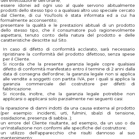
dell'effettuazione dell'ordine;
essere idonei ad ogni uso al quale servono abitualmente
prodotti dello stesso tipo o a qualsiasi altro uso speciale cercato
dal Cliente, di cui YouTools è stata informata ed a cui ha
formalmente acconsentito;
presentare la qualità e le prestazioni abituali di un prodotto
dello stesso tipo, che il consumatore può ragionevolmente
aspettarsi, tenuto conto della natura del prodotto e delle
caratteristiche descritte sul Sito.
In caso di difetto di conformità acclarato, sarà necessario
ripristinare la conformità del prodotto difettoso, senza spese
per il Cliente.
Si ricorda che la presente garanzia legale copre qualsiasi
difetto di conformità manifestato entro il termine di 2 anni dalla
data di consegna dell'ordine; la garanzia legale non si applica
alle vendite a soggetti con partita IVA, per i quali si applica la
garanzia commerciale del costruttore per difetti di
fabbricazione.
Si ricorda, inoltre, che la garanzia legale potrebbe non
applicarsi o applicarsi solo parzialmente nei seguenti casi:
la riparazione di danni indotti da una causa esterna al prodotto
(per esempio: incidenti, urti, fulmini, sbalzi di tensione,
ossidazione, presenza di sabbia...);
un errore del Cliente risultante, ad esempio, da un uso o da
un'installazione non conformi alle specifiche del costruttore;
un utilizzo dell'apparecchio che risulti dannoso al suo
mantenimento;