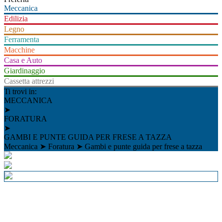
Meccanica
Edilizia
Legno
Ferramenta
Macchine
Casa e Auto
Giardinaggio
Cassetta attrezzi
Ti trovi in:
MECCANICA
➤
FORATURA
➤
GAMBI E PUNTE GUIDA PER FRESE A TAZZA
Meccanica
➤
Foratura
➤
Gambi e punte guida per frese a tazza