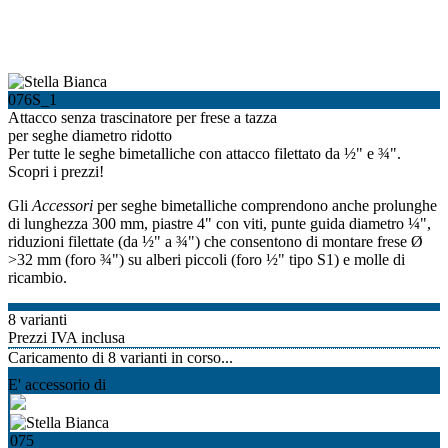
076S_1
Attacco senza trascinatore per frese a tazza
per seghe diametro ridotto
Per tutte le seghe bimetalliche con attacco filettato da ½" e ¾".
Scopri i prezzi!
Gli
Accessori
per seghe bimetalliche comprendono anche prolunghe
di lunghezza 300 mm, piastre 4" con viti, punte guida diametro ¼",
riduzioni filettate (da ½" a ¾") che consentono di montare frese Ø
>32 mm (foro ¾") su alberi piccoli (foro ½" tipo S1) e molle di
ricambio.
8 varianti
Prezzi IVA inclusa
Caricamento di
8
varianti in corso...
E' accessorio di
075