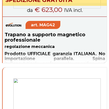
€ 623,00
da
IVA incl.
MAG42
Trapano a supporto magnetico
professionale
regolazione meccanica
Prodotto UFFICIALE garanzia ITALIANA. No
importazione parallela. Spina
italiana.
Articolo professionale specifico per
eseguire fori su metalli con fresa (max. 35
mm) o punta elicoidale.