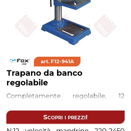
F12-941A
Trapano da banco
regolabile
Completamente regolabile, 12
velocità
Scopri i prezzi!
N.12 velocità mandrino 220-2450