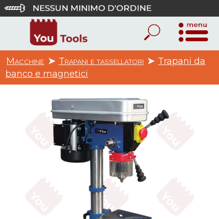
Macchine
➤
Trapani e tassellatori
➤
Trapani da
banco e magnetici
1