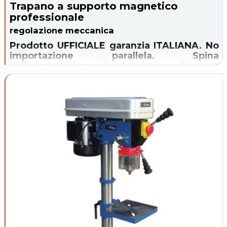
Trapano a supporto magnetico
professionale
regolazione meccanica
Prodotto UFFICIALE garanzia ITALIANA. No
importazione parallela. Spina
italiana.
Articolo professionale specifico per
eseguire fori su metalli con fresa (max. 35
mm) o punta elicoidale.