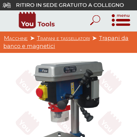
Macchine
➤
Trapani e tassellatori
➤
Trapani da
banco e magnetici
1