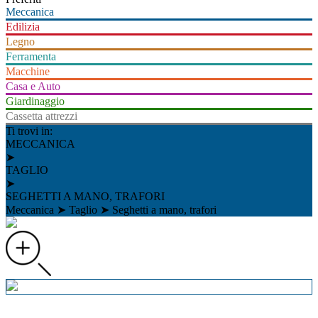
Meccanica
Edilizia
Legno
Ferramenta
Macchine
Casa e Auto
Giardinaggio
Cassetta attrezzi
Ti trovi in:
MECCANICA
➤
TAGLIO
➤
SEGHETTI A MANO, TRAFORI
Meccanica
➤
Taglio
➤
Seghetti a mano, trafori