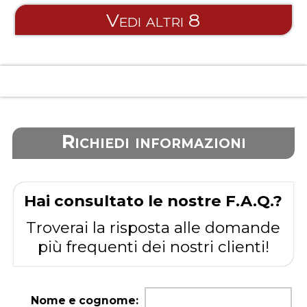
porta lucchetto. Impugnatura ergonomica bi-
Vedi altri 8
material. Articolo 95613.Dimensioni cm.
58,4x22,2x29,3h.
Richiedi informazioni
Hai consultato le nostre F.A.Q.?
Troverai la risposta alle domande
più frequenti dei nostri clienti!
Nome e cognome: