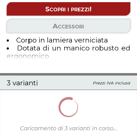
Scopri i prezzi!
Dotate di un manico robusto per
un facile trasporto, garantiscono
Accessori
praticità e organizzazione, ideali per
accessori e utensili.
Corpo in lamiera verniciata
Dotata di un manico robusto ed
ergonomico
Made in Italy
3 varianti
Prezzi IVA inclusa
Caricamento di
3
varianti in corso...