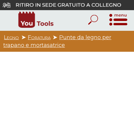
Legno
➤
Foratura
➤
Punte da legno per
trapano e mortasatrice
1