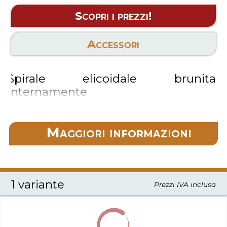
Scopri i prezzi!
Accessori
Spirale elicoidale brunita
internamente
Corpo in acciaio cromo vanadio
Codolo ridotto per ∅ > di 10 mm
Dotata di centrino e 2 taglienti
Maggiori informazioni
1 variante
Prezzi IVA inclusa