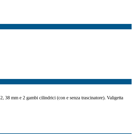
, 32, 38 mm e 2 gambi cilindrici (con e senza trascinatore). Valigetta