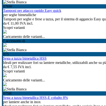
076W
Tamponi per attacco rapido Easy quick
per seghe bimetalliche
Tamponi per seghe e frese a tazza, per il sistema di aggancio Easy q
da
€ 11,00
IVA incl.
Scopri varianti
Caricamento delle varianti...
E' accessorio di
075
Sega a tazza bimetallica HSS
Ideali per realizzare fori su lamiere metalliche, utilizzabili anche su pl
da
€ 7,55
IVA incl.
Scopri varianti
Caricamento delle varianti...
075H
Sega a tazza bimetallica HSS-E cobalto 8%
per lamiere anche in inox