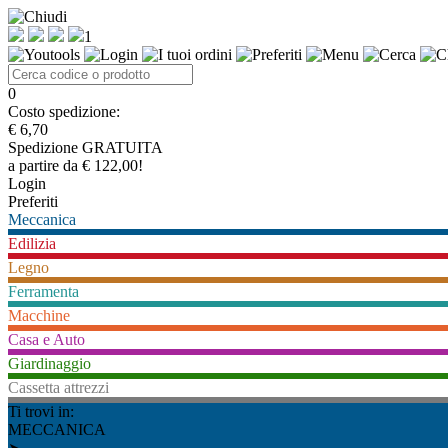
1
0
Costo spedizione:
€ 6,70
Spedizione GRATUITA
a partire da € 122,00!
Login
Preferiti
Meccanica
Edilizia
Legno
Ferramenta
Macchine
Casa e Auto
Giardinaggio
Cassetta attrezzi
Ti trovi in:
MECCANICA