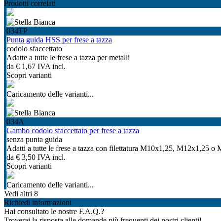
Prodotti correlati
034TP
Punta guida HSS per frese a tazza
codolo sfaccettato
Adatte a tutte le frese a tazza per metalli
da
€ 1,67
IVA incl.
Scopri varianti
Caricamento delle varianti...
034A
Gambo codolo sfaccettato per frese a tazza
senza punta guida
Adatti a tutte le frese a tazza con filettatura M10x1,25, M12x1,25 
da
€ 3,50
IVA incl.
Scopri varianti
Caricamento delle varianti...
Vedi altri 8
Richiedi informazioni
Hai consultato le nostre F.A.Q.?
Troverai la risposta alle domande più frequenti dei nostri clienti!