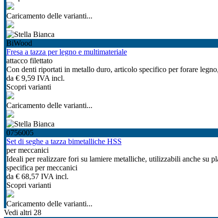
Caricamento delle varianti...
BiWood
Fresa a tazza per legno e multimateriale
attacco filettato
Con denti riportati in metallo duro, articolo specifico per forare legn
da
€ 9,59
IVA incl.
Scopri varianti
Caricamento delle varianti...
0756005
Set di seghe a tazza bimetalliche HSS
per meccanici
Ideali per realizzare fori su lamiere metalliche, utilizzabili anche su p
specifica per meccanici
da
€ 68,57
IVA incl.
Scopri varianti
Caricamento delle varianti...
Vedi altri 28