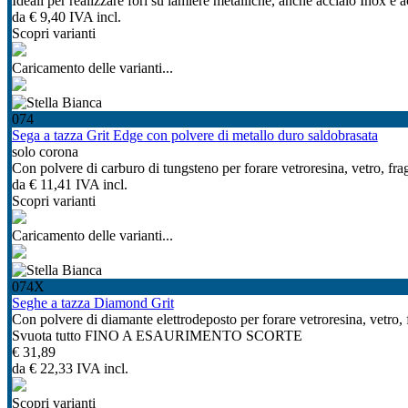
Ideali per realizzare fori su lamiere metalliche, anche acciaio Inox e ac
da
€ 9,40
IVA incl.
Scopri varianti
Caricamento delle varianti...
074
Sega a tazza Grit Edge con polvere di metallo duro saldobrasata
solo corona
Con polvere di carburo di tungsteno per forare vetroresina, vetro, fragr
da
€ 11,41
IVA incl.
Scopri varianti
Caricamento delle varianti...
074X
Seghe a tazza Diamond Grit
Con polvere di diamante elettrodeposto per forare vetroresina, vetro, fr
Svuota tutto FINO A ESAURIMENTO SCORTE
€ 31,89
da
€ 22,33
IVA incl.
Scopri varianti