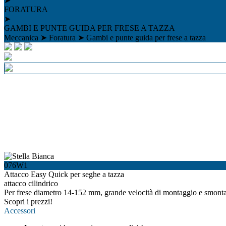
➤
FORATURA
➤
GAMBI E PUNTE GUIDA PER FRESE A TAZZA
Meccanica
➤
Foratura
➤
Gambi e punte guida per frese a tazza
076W1
Attacco Easy Quick per seghe a tazza
attacco cilindrico
Per frese diametro 14-152 mm, grande velocità di montaggio e smontagg
Scopri i prezzi!
Accessori