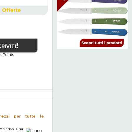
Offerte
ERVATI A
criviti!
trezzi per tutte le
oponiamo una