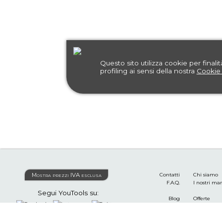
Questo sito utilizza cookie per finalit
profiling ai sensi della nostra
Cookie 
Mostra prezzi IVA esclusa
Contatti
Chi siamo
F.A.Q.
I nostri ma
Segui YouTools su:
Blog
Offerte
I tuoi ordini
Termini e c