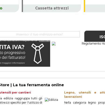
io
Cassetta attrezzi
RICEVI GLI SCONTI E LE PROMOZIONI RIS
TE!
is
Iscrivendoti accetti integralmente l'
Informativa Privacy
e la
Cookie policy
tore | La tua ferramenta online
 utensili per cantieri
Legno, utensili e at
lavorazioni
a edilizia raggruppa tutti gli
ttrezzi specifici per l'utilizzo di
Nella categoria legno pr