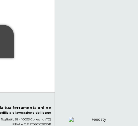
 la tua ferramenta online
edilizia e lavorazione del legno
 Togliatti, 38 - 10093 Collegno (TO)
P.IVA e C.F. IT06010280011
info@youtools-store.com