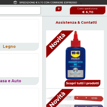
1
Costo spedizione:
0
€ 6,70
Spedizione GRATUITA
a partire da € 122,00!
Assistenza & Contatti
Legno
asa e Auto