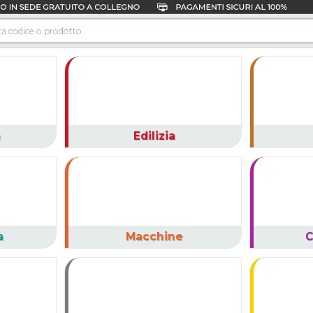
a
Edilizia
a
Macchine
C