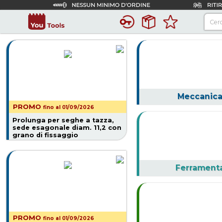
Meccanic
PROMO
fino al 01/09/2026
Prolunga per seghe a tazza,
sede esagonale diam. 11,2 con
grano di fissaggio
codolo sfaccettato diam. 11,2
Ferrament
PROMO
fino al 01/09/2026