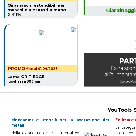
Giramaschi estendibili per
maschi e alesatori a mano
Giardinagg
DIN 1814
PROMO
fino al 01/09/2026
Lama GRIT EDGE
lunghezza 300 mm
YouTools-S
Meccanica e utensili per la lavorazione dei
Edilizia e
metalli
La categori
Nella sezione meccanica ed utensili per
utensili ed a