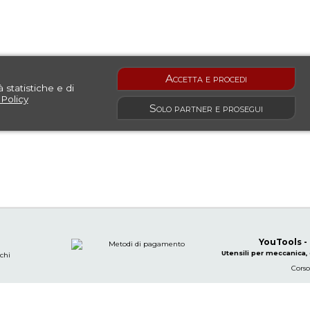
Accetta e procedi
à statistiche e di
Policy
Solo partner e prosegui
YouTools -
Utensili per meccanica, 
rchi
Corso
ondizioni