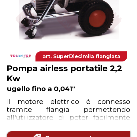
SuperDiecimila flangiata
Pompa airless portatile 2,2
Kw
ugello fino a 0,041"
Il motore elettrico è connesso
tramite flangia permettendo
all'utilizzatore di poter facilmente
cambiarlo (passando alla versione
trifase dal monofase, per esempio)