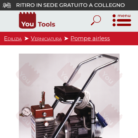
Edilizia
➤
Verniciatura
➤
Pompe airless
1