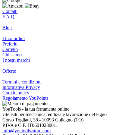
Contatti
F.A.Q.
Blog
I tuoi ordini
Preferiti
Carrello
Chi siamo
I nostri marchi
Offerte
Termini e condizioni
Informativa Privacy
Cookie policy
Regolamento YouPoints
YouTools - la tua ferramenta online
Utensili per meccanica, edilizia e lavorazione del legno
Corso Togliatti, 38 - 10093 Collegno (TO)
P.IVA e C.F. IT06010280011
info@youtools-store.com