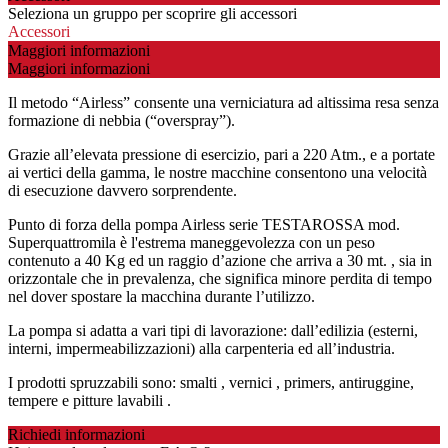
Seleziona un gruppo per scoprire gli accessori
Accessori
Maggiori informazioni
Maggiori informazioni
Il metodo “Airless” consente una verniciatura ad altissima resa senza
formazione di nebbia (“overspray”).
Grazie all’elevata pressione di esercizio, pari a 220 Atm., e a portate
ai vertici della gamma, le nostre macchine consentono una velocità
di esecuzione davvero sorprendente.
Punto di forza della pompa Airless serie TESTAROSSA mod.
Superquattromila è l'estrema maneggevolezza con un peso
contenuto a 40 Kg ed un raggio d’azione che arriva a 30 mt. , sia in
orizzontale che in prevalenza, che significa minore perdita di tempo
nel dover spostare la macchina durante l’utilizzo.
La pompa si adatta a vari tipi di lavorazione: dall’edilizia (esterni,
interni, impermeabilizzazioni) alla carpenteria ed all’industria.
I prodotti spruzzabili sono: smalti , vernici , primers, antiruggine,
tempere e pitture lavabili .
Richiedi informazioni