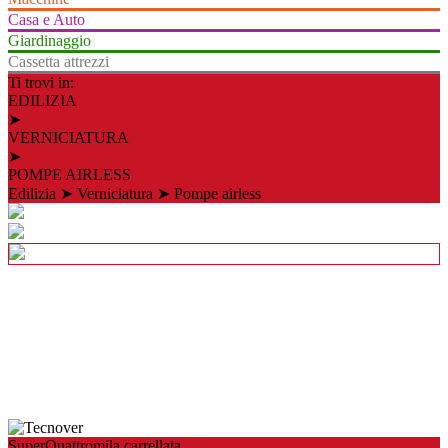
Casa e Auto
Giardinaggio
Cassetta attrezzi
Ti trovi in:
EDILIZIA
➤
VERNICIATURA
➤
POMPE AIRLESS
Edilizia
➤
Verniciatura
➤
Pompe airless
SuperQuattromila carrellata