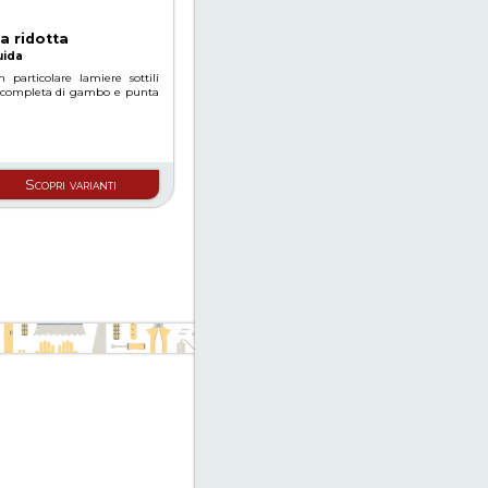
a ridotta
uida
n particolare lamiere sottili
e, completa di gambo e punta
Scopri varianti