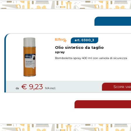
030O_3
Olio sintetico da taglio
spray
Bomboletta spray 400 ml con valvola di sicurezza
€ 9,23
Scopri var
da
IVA incl.