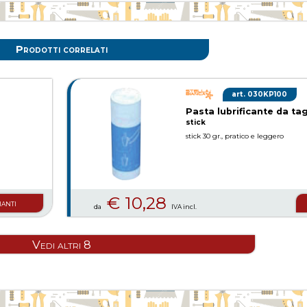
Prodotti correlati
030KP100
Pasta lubrificante da tag
stick
stick 30 gr., pratico e leggero
€ 10,28
ianti
da
IVA incl.
Vedi altri 8