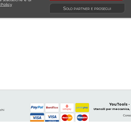
Policy
Solo partner e prosegui
YouTools -
Utensili per meccanica, 
rchi
Corso
ondizioni