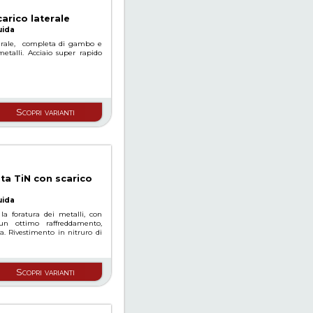
arico laterale
uida
terale, completa di gambo e
etalli. Acciaio super rapido
Scopri varianti
ita TiN con scarico
uida
 la foratura dei metalli, con
 un ottimo raffreddamento,
 Rivestimento in nitruro di
Scopri varianti