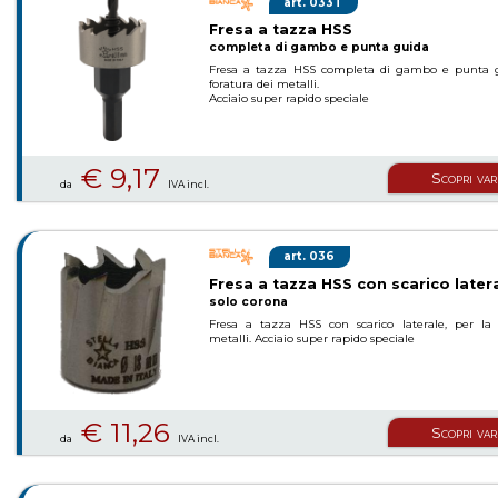
033T
Fresa a tazza HSS
completa di gambo e punta guida
Fresa a tazza HSS completa di gambo e punta g
foratura dei metalli.
Acciaio super rapido speciale
€ 9,17
Scopri var
da
IVA incl.
036
Fresa a tazza HSS con scarico later
solo corona
Fresa a tazza HSS con scarico laterale, per la 
metalli. Acciaio super rapido speciale
€ 11,26
Scopri var
da
IVA incl.