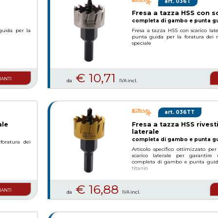
036T
Fresa a tazza HSS con sc
completa di gambo e punta g
uida per la
Fresa a tazza HSS con scarico la
punta guida per la foratura dei m
speciale
€ 10,71
ianti
da
IVA incl.
036TT
ale
Fresa a tazza HSS rivest
laterale
completa di gambo e punta g
foratura dei
Articolo specifico ottimizzato per
scarico laterale per garantire
completa di gambo e punta guida.
titanio
€ 16,88
ianti
da
IVA incl.