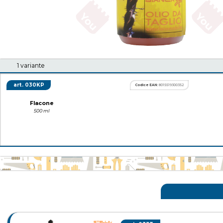
1 variante
030KP
8015519300352
Flacone
500 ml