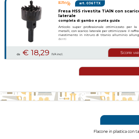
036TTX
Fresa HSS rivestita TiAlN con scaric
laterale
completa di gambo e punta guida
Articolo super professionale ottimizzato per la 
metalli, con scarico laterale per ottimizzare il raff
rivestimento in nitruro di titanio alluminio allung
denti
€ 18,29
Scopri var
da
IVA incl.
Flacone in plastica con 