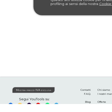
profiling ai sensi della nostra
Cookie 
Mostra prezzi IVA esclusa
Contatti
Chi siamo
F.A.Q.
I nostri ma
Segui YouTools su:
Blog
Offerte
I tuoi ordini
Termini e c