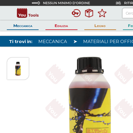
Meccanica
Edilizia
Legno
Fe
Ti trovi in:
MECCANICA
➤
MATERIALI PER OFFI