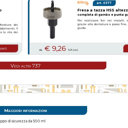
037T
o
Fresa a tazza HSS altezz
completa di gambo e punta g
Per realizzare fori nei metalli, i
grazie alla dentatura a passo fin
foratura dei
guida
reddamento. Il
a la vita dei
€ 9,26
ianti
da
IVA incl.
Vedi altri 737
Maggiori informazioni
tappo di sicurezza da 500 ml