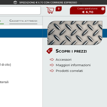
1
Costo spedizione:
0
€ 6,70
Spedizione GRATUITA
o
Cassetta attrezzi
a partire da € 122,00!
Scopri i prezzi
Accessori
 di olio)
Maggiori informazioni
Prodotti correlati
tensili