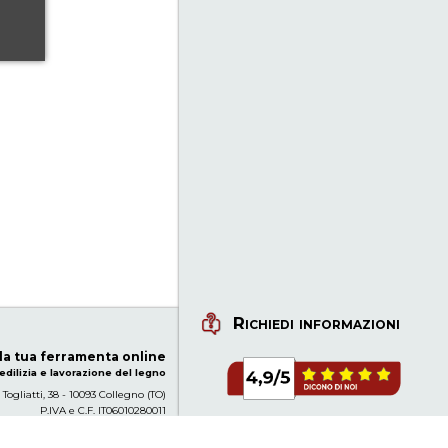
Richiedi informazioni
 la tua ferramenta online
edilizia e lavorazione del legno
 Togliatti, 38 - 10093 Collegno (TO)
P.IVA e C.F. IT06010280011
info@youtools-store.com