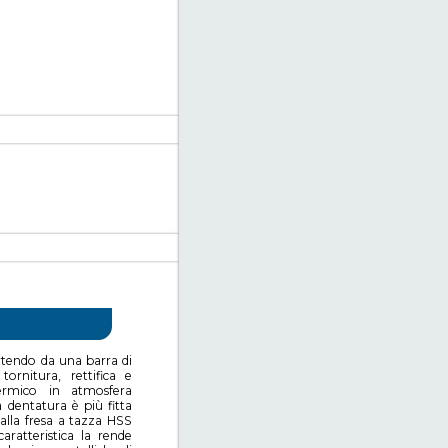
artendo da una barra di
ornitura, rettifica e
ermico in atmosfera
 dentatura è più fitta
 alla fresa a tazza HSS
aratteristica la rende