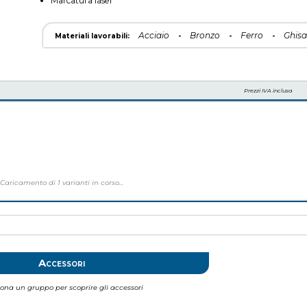
Marcatura laser
Acciaio
Bronzo
Ferro
Ghis
Materiali lavorabili:
-
-
-
Prezzi IVA inclusa
Caricamento di
1
varianti in corso...
Accessori
iona un gruppo per scoprire gli accessori