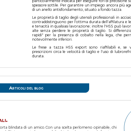
particolarmente indicata per eseguire fori di precisione s
spessore sottile. Per garantire un impiego ancora più ag
di un anello antisfondamento, situato a fondo tazza.
Le proprietà di taglio degli utensili professionali in accia
contraddistinguono per l'ottima durata dell'affilatura e l
e tenacità in qualsiasi lavorazione; inoltre l'HSS può lav
alte senza perdere le proprietà di taglio. Si differenzia
rapidi" per la presenza di cobalto nella lega, che pe
notevolmente inferiori.
Le frese a tazza HSS export sono riaffilabili e, se 
prescrizioni circa le velocità di taglio e l'uso di lubror
durata.
Articoli del blog
li.
porta blindata di un amico.Con una scelta perlomeno opinabile, chi