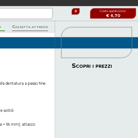
Costo spedizione:
0
€ 6,70
Spedizione GRATUITA
o
Cassetta attrezzi
a partire da € 122,00!
Scopri i prezzi
alla dentatura a passo fine.
 sottili
za > 18 mm); attacco