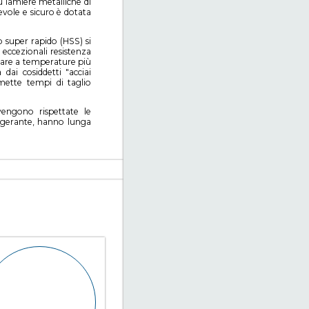
u lamiere metalliche di
evole e sicuro è dotata
io super rapido (HSS) si
e eccezionali resistenza
orare a temperature più
 dai cosiddetti "acciai
rmette tempi di taglio
vengono rispettate le
efrigerante, hanno lunga