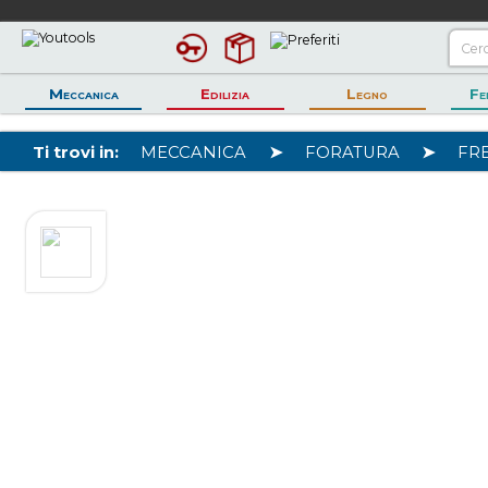
Meccanica
Edilizia
Legno
Fe
Ti trovi in:
MECCANICA
➤
FORATURA
➤
FRE